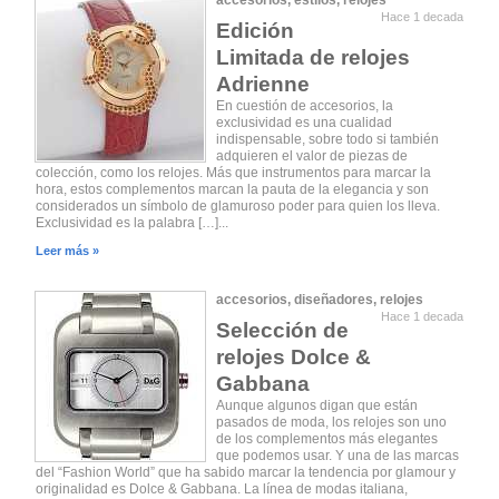
accesorios
,
estilos
,
relojes
Hace 1 decada
Edición
Limitada de relojes
Adrienne
En cuestión de accesorios, la
exclusividad es una cualidad
indispensable, sobre todo si también
adquieren el valor de piezas de
colección, como los relojes. Más que instrumentos para marcar la
hora, estos complementos marcan la pauta de la elegancia y son
considerados un símbolo de glamuroso poder para quien los lleva.
Exclusividad es la palabra […]...
Leer más »
accesorios
,
diseñadores
,
relojes
Hace 1 decada
Selección de
relojes Dolce &
Gabbana
Aunque algunos digan que están
pasados de moda, los relojes son uno
de los complementos más elegantes
que podemos usar. Y una de las marcas
del “Fashion World” que ha sabido marcar la tendencia por glamour y
originalidad es Dolce & Gabbana. La línea de modas italiana,