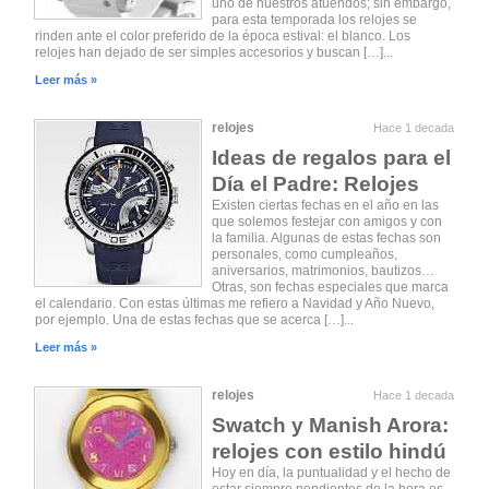
uno de nuestros atuendos; sin embargo,
para esta temporada los relojes se
rinden ante el color preferido de la época estival: el blanco. Los
relojes han dejado de ser simples accesorios y buscan […]...
Leer más »
relojes
Hace 1 decada
Ideas de regalos para el
Día el Padre: Relojes
Existen ciertas fechas en el año en las
que solemos festejar con amigos y con
la familia. Algunas de estas fechas son
personales, como cumpleaños,
aniversarios, matrimonios, bautizos…
Otras, son fechas especiales que marca
el calendario. Con estas últimas me refiero a Navidad y Año Nuevo,
por ejemplo. Una de estas fechas que se acerca […]...
Leer más »
relojes
Hace 1 decada
Swatch y Manish Arora:
relojes con estilo hindú
Hoy en día, la puntualidad y el hecho de