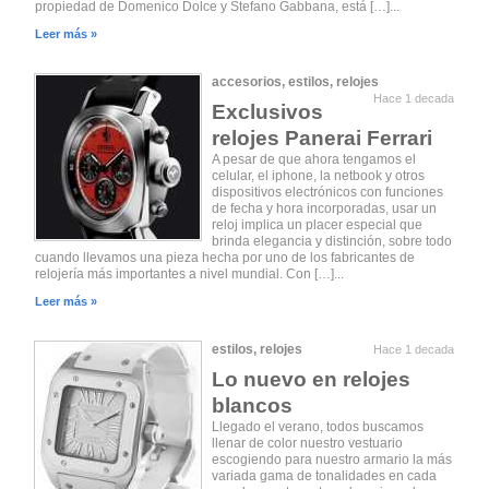
propiedad de Domenico Dolce y Stefano Gabbana, está […]...
Leer más »
accesorios
,
estilos
,
relojes
Hace 1 decada
Exclusivos
relojes Panerai Ferrari
A pesar de que ahora tengamos el
celular, el iphone, la netbook y otros
dispositivos electrónicos con funciones
de fecha y hora incorporadas, usar un
reloj implica un placer especial que
brinda elegancia y distinción, sobre todo
cuando llevamos una pieza hecha por uno de los fabricantes de
relojería más importantes a nivel mundial. Con […]...
Leer más »
estilos
,
relojes
Hace 1 decada
Lo nuevo en relojes
blancos
Llegado el verano, todos buscamos
llenar de color nuestro vestuario
escogiendo para nuestro armario la más
variada gama de tonalidades en cada