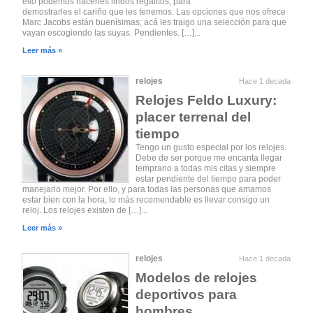
ello podemos hacerles lindos regalitos, para
demostrarles el cariño que les tenemos. Las opciones que nos ofrece
Marc Jacobs están buenísimas; acá les traigo una selección para que
vayan escogiendo las suyas. Pendientes. […]...
Leer más »
relojes
Hace 1 decada
Relojes Feldo Luxury:
placer terrenal del
tiempo
Tengo un gusto especial por los relojes.
Debe de ser porque me encanta llegar
temprano a todas mis citas y siempre
estar pendiente del tiempo para poder
manejarlo mejor. Por ello, y para todas las personas que amamos
estar bien con la hora, lo más recomendable es llevar consigo un
reloj. Los relojes existen de […]...
Leer más »
relojes
Hace 1 decada
Modelos de relojes
deportivos para
hombres