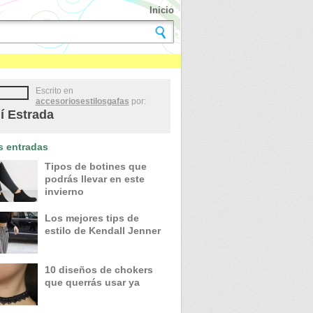
Inicio
Escrito en
accesorios
estilos
gafas
por:
í Estrada
s entradas
Tipos de botines que
podrás llevar en este
invierno
Los mejores tips de
estilo de Kendall Jenner
10 diseños de chokers
que querrás usar ya