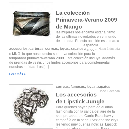
La colección
Primavera-Verano 2009
de Mango
las mujeres nos encanta estar al tanto
de las últimas novedades en el mundo
de la moda. En esta ocasión es la marca
española
accesorios
,
carteras
,
correas
,
joyas
,
zapatos
Hace 1 decada
Mango -
o MNG- la que nos muestra su nueva colección para la
temporada primavera-verano 2009. Esta colección incluye, además
de prendas de vestir, unos lindos accesorios para complementar
nuestras tenidas. Los […]...
Leer más »
correas
,
famosos
,
joyas
,
zapatos
Hace 1 decada
Los accesorios
de Lipstick Jungle
Para quienes hayan perdido el alma
fashionista con la salida del aire de la
siempre adorable Carrie Bradshaw y
compañía en la serie «Sex and the city»,
les tengo muy buenas noticias: Lipstick
Jungle es otra serie que nos llena las