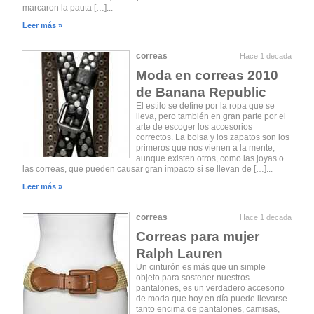
marcaron la pauta […]...
Leer más »
correas
Hace 1 decada
Moda en correas 2010
de Banana Republic
El estilo se define por la ropa que se
lleva, pero también en gran parte por el
arte de escoger los accesorios
correctos. La bolsa y los zapatos son los
primeros que nos vienen a la mente,
aunque existen otros, como las joyas o
las correas, que pueden causar gran impacto si se llevan de […]...
Leer más »
correas
Hace 1 decada
Correas para mujer
Ralph Lauren
Un cinturón es más que un simple
objeto para sostener nuestros
pantalones, es un verdadero accesorio
de moda que hoy en día puede llevarse
tanto encima de pantalones, camisas,