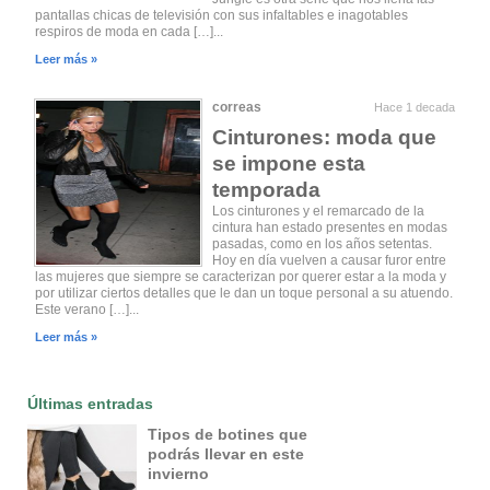
pantallas chicas de televisión con sus infaltables e inagotables
respiros de moda en cada […]...
Leer más »
correas
Hace 1 decada
Cinturones: moda que
se impone esta
temporada
Los cinturones y el remarcado de la
cintura han estado presentes en modas
pasadas, como en los años setentas.
Hoy en día vuelven a causar furor entre
las mujeres que siempre se caracterizan por querer estar a la moda y
por utilizar ciertos detalles que le dan un toque personal a su atuendo.
Este verano […]...
Leer más »
Últimas entradas
Tipos de botines que
podrás llevar en este
invierno