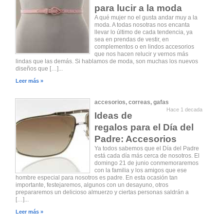
para lucir a la moda
A qué mujer no el gusta andar muy a la
moda. A todas nosotras nos encanta
llevar lo último de cada tendencia, ya
sea en prendas de vestir, en
complementos o en lindos accesorios
que nos hacen relucir y vernos más
lindas que las demás. Si hablamos de moda, son muchas los nuevos
diseños que […]...
Leer más »
accesorios
,
correas
,
gafas
Hace 1 decada
Ideas de
regalos para el Día del
Padre: Accesorios
Ya todos sabemos que el Día del Padre
está cada día más cerca de nosotros. El
domingo 21 de junio conmemoraremos
con la familia y los amigos que ese
hombre especial para nosotros es padre. En esta ocasión tan
importante, festejaremos, algunos con un desayuno, otros
prepararemos un delicioso almuerzo y ciertas personas saldrán a
[…]...
Leer más »