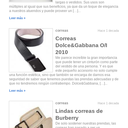
largas o vestidos. Sus usos son
múltiples al igual que sus beneficios, ya que da un toque de elegancia
a nuestros atuendos y puede proveer un […]...
Leer más »
correas
Hace 1 decada
Correas
Dolce&Gabbana O/I
2010
Me parece increíble la gran importancia
que puede tener un cinturón como parte
del vestido de una persona. Y es que
este pequeño accesorio no solo cumple
una función estética, sino que también se encarga de darnos esa
seguridad de saber que tenemos puestas las prendas adecuadas y de
que no tendremos ningún contratiempo. Dolce&Gabbana, […]...
Leer más »
correas
Hace 1 decada
Lindas correas de
Burberry
De solo sostener nuestras prendas, las
correas han pasado a ser un