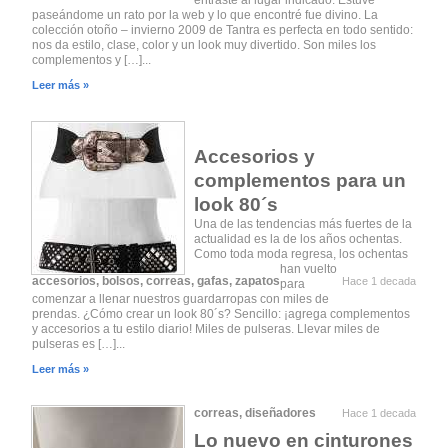
entraste al lugar indicado. Estuve
paseándome un rato por la web y lo que encontré fue divino. La
colección otoño – invierno 2009 de Tantra es perfecta en todo sentido:
nos da estilo, clase, color y un look muy divertido. Son miles los
complementos y […]...
Leer más »
Accesorios y
complementos para un
look 80´s
Una de las tendencias más fuertes de la
actualidad es la de los años ochentas.
Como toda moda regresa, los ochentas
han vuelto
accesorios
,
bolsos
,
correas
,
gafas
,
zapatos
Hace 1 decada
para
comenzar a llenar nuestros guardarropas con miles de
prendas. ¿Cómo crear un look 80´s? Sencillo: ¡agrega complementos
y accesorios a tu estilo diario! Miles de pulseras. Llevar miles de
pulseras es […]...
Leer más »
correas
,
diseñadores
Hace 1 decada
Lo nuevo en cinturones