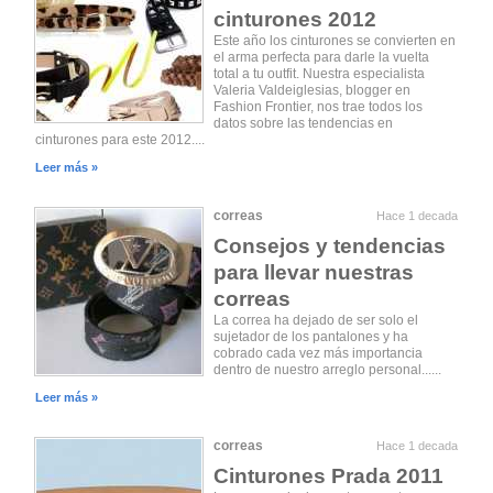
cinturones 2012
Este año los cinturones se convierten en
el arma perfecta para darle la vuelta
total a tu outfit. Nuestra especialista
Valeria Valdeiglesias, blogger en
Fashion Frontier, nos trae todos los
datos sobre las tendencias en
cinturones para este 2012....
Leer más »
correas
Hace 1 decada
Consejos y tendencias
para llevar nuestras
correas
La correa ha dejado de ser solo el
sujetador de los pantalones y ha
cobrado cada vez más importancia
dentro de nuestro arreglo personal......
Leer más »
correas
Hace 1 decada
Cinturones Prada 2011