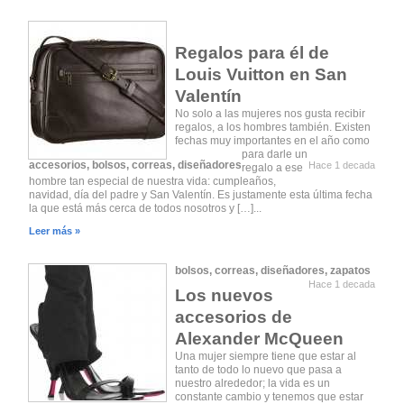
Regalos para él de
Louis Vuitton en San
Valentín
No solo a las mujeres nos gusta recibir
regalos, a los hombres también. Existen
fechas muy importantes en el año como
para darle un
accesorios
,
bolsos
,
correas
,
diseñadores
Hace 1 decada
regalo a ese
hombre tan especial de nuestra vida: cumpleaños,
navidad, día del padre y San Valentín. Es justamente esta última fecha
la que está más cerca de todos nosotros y […]...
Leer más »
bolsos
,
correas
,
diseñadores
,
zapatos
Hace 1 decada
Los nuevos
accesorios de
Alexander McQueen
Una mujer siempre tiene que estar al
tanto de todo lo nuevo que pasa a
nuestro alrededor; la vida es un
constante cambio y tenemos que estar