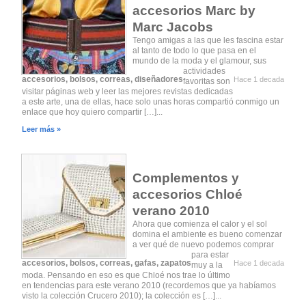
accesorios Marc by
Marc Jacobs
Tengo amigas a las que les fascina estar
al tanto de todo lo que pasa en el
mundo de la moda y el glamour, sus
actividades
accesorios
,
bolsos
,
correas
,
diseñadores
Hace 1 decada
favoritas son
visitar páginas web y leer las mejores revistas dedicadas
a este arte, una de ellas, hace solo unas horas compartió conmigo un
enlace que hoy quiero compartir […]...
Leer más »
Complementos y
accesorios Chloé
verano 2010
Ahora que comienza el calor y el sol
domina el ambiente es bueno comenzar
a ver qué de nuevo podemos comprar
para estar
accesorios
,
bolsos
,
correas
,
gafas
,
zapatos
Hace 1 decada
muy a la
moda. Pensando en eso es que Chloé nos trae lo último
en tendencias para este verano 2010 (recordemos que ya habíamos
visto la colección Crucero 2010); la colección es […]...