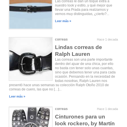
Las correas le dan un toque extra a
nuestro look y estilo, y qué mejor que
llevar una Prada para realzarnos y
vernos muy distinguidas, ¿cierto?...
Leer más »
correas
Hace 1 decada
Lindas correas de
Ralph Lauren
Las correas son una parte importante
dentro del ajuar de una chica, por ello
no basta con tener solo unas cuantas,
sino que debemos tener una para cada
ocasión. Pensando en la necesidad de
todas nosotras, Ralph Lauren nos
presentó hace unas semanas su colección Ralph Otoño 2010 de
correas de cuero, las que no […]...
Leer más »
correas
Hace 1 decada
Cinturones para un
look rockero, by Martín