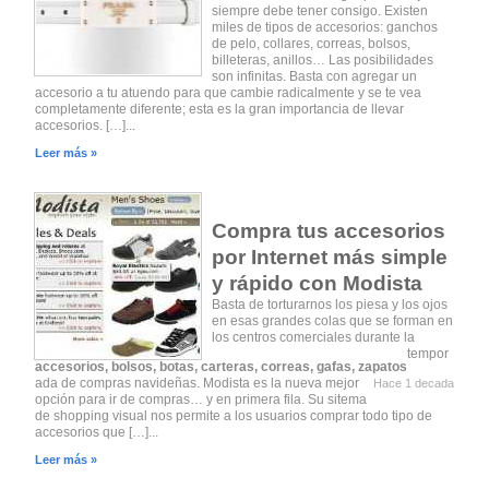
siempre debe tener consigo. Existen
miles de tipos de accesorios: ganchos
de pelo, collares, correas, bolsos,
billeteras, anillos… Las posibilidades
son infinitas. Basta con agregar un
accesorio a tu atuendo para que cambie radicalmente y se te vea
completamente diferente; esta es la gran importancia de llevar
accesorios. […]...
Leer más »
Compra tus accesorios
por Internet más simple
y rápido con Modista
Basta de torturarnos los piesa y los ojos
en esas grandes colas que se forman en
los centros comerciales durante la
tempor
accesorios
,
bolsos
,
botas
,
carteras
,
correas
,
gafas
,
zapatos
ada de compras navideñas. Modista es la nueva mejor
Hace 1 decada
opción para ir de compras… y en primera fila. Su sitema
de shopping visual nos permite a los usuarios comprar todo tipo de
accesorios que […]...
Leer más »